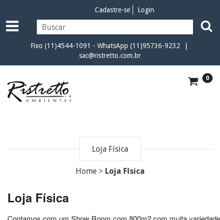
Cadastre-se
Login
Fixo (11)4544-1091 - WhatsApp (11)95736-9232 |
sac@ristretto.com.br
0
Loja Física
Home
>
Loja Física
Loja Física
Contamos com um Show Room com 800m2 com muita variedade de 